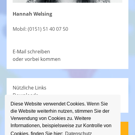
Hannah Welsing
Mobil: (0151) 51 40 07 50
E-Mail schreiben
oder vorbei kommen
Nützliche Links
Downloads
Schullied
Diese Website verwendet Cookies. Wenn Sie
die Website weiterhin nutzen, stimmen Sie der
Verwendung von Cookies zu. Weitere
Informationen, beispielsweise zur Kontrolle von
(C) KGS Essener Straße, 2013 - 2026
Cookies, finden Sie hier:
Datenschutz