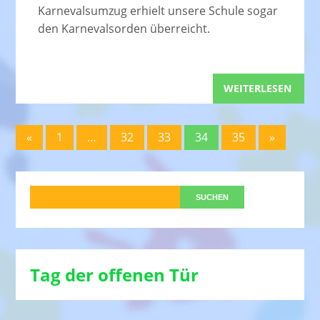
Karnevalsumzug erhielt unsere Schule sogar
den Karnevalsorden überreicht.
WEITERLESEN
«
1
…
32
33
34
35
»
Tag der offenen Tür