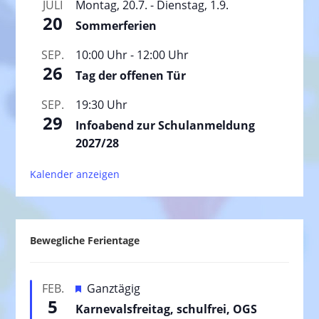
JULI
Montag, 20.7.
-
Dienstag, 1.9.
20
Sommerferien
SEP.
10:00 Uhr
-
12:00 Uhr
26
Tag der offenen Tür
SEP.
19:30 Uhr
29
Infoabend zur Schulanmeldung
2027/28
Kalender anzeigen
Bewegliche Ferientage
H
FEB.
Ganztägig
5
e
Karnevalsfreitag, schulfrei, OGS