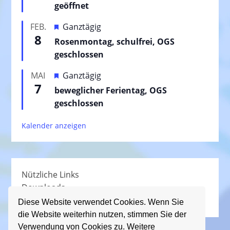
r
geöffnet
v
H
FEB.
Ganztägig
o
8
e
Rosenmontag, schulfrei, OGS
r
r
geschlossen
g
v
e
H
MAI
Ganztägig
o
h
7
e
beweglicher Ferientag, OGS
r
o
r
geschlossen
g
b
v
e
e
Kalender anzeigen
o
h
n
r
o
g
b
e
e
Nützliche Links
h
n
Downloads
o
Schullied
b
Diese Website verwendet Cookies. Wenn Sie
die Website weiterhin nutzen, stimmen Sie der
e
Verwendung von Cookies zu. Weitere
n