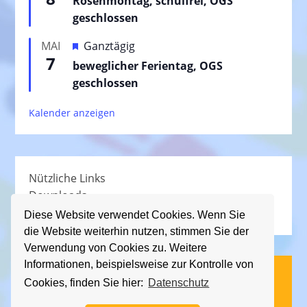
Rosenmontag, schulfrei, OGS
r
r
geschlossen
g
v
e
H
MAI
Ganztägig
o
h
7
e
beweglicher Ferientag, OGS
r
o
r
geschlossen
g
b
v
e
e
Kalender anzeigen
o
h
n
r
o
g
b
e
e
Nützliche Links
h
n
Downloads
o
Schullied
b
Diese Website verwendet Cookies. Wenn Sie
die Website weiterhin nutzen, stimmen Sie der
e
Verwendung von Cookies zu. Weitere
n
Informationen, beispielsweise zur Kontrolle von
(C) KGS Essener Straße, 2013 - 2026
Cookies, finden Sie hier:
Datenschutz