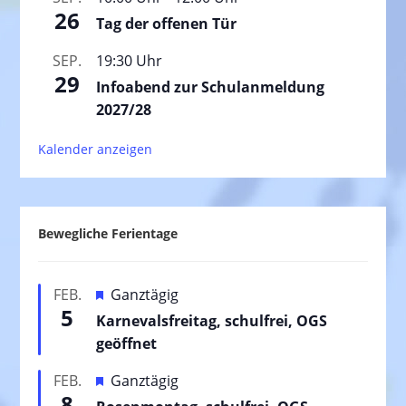
26
Tag der offenen Tür
SEP.
19:30 Uhr
29
Infoabend zur Schulanmeldung
2027/28
Kalender anzeigen
Bewegliche Ferientage
H
FEB.
Ganztägig
5
e
Karnevalsfreitag, schulfrei, OGS
r
geöffnet
v
H
FEB.
Ganztägig
o
8
e