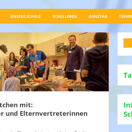
UNSERE SCHULE
SCHULLEBEN
GANZTAG
TERMI
Ta
In
tchen mit:
er und Elternvertreterinnen
Sc