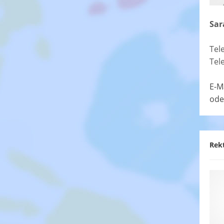
Sar
Tel
Tel
E-M
ode
Rek