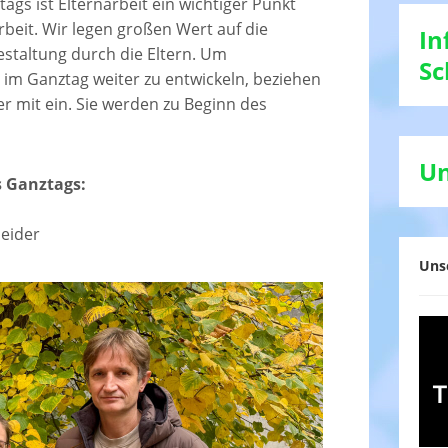
ags ist Elternarbeit ein wichtiger Punkt
beit. Wir legen großen Wert auf die
In
taltung durch die Eltern. Um
Sc
t im Ganztag weiter zu entwickeln, beziehen
er mit ein. Sie werden zu Beginn des
Un
s Ganztags:
neider
Uns