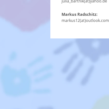
julia_bartnik(at)yahoo.de
Markus Radschitz:
markus12(at)outlook.com