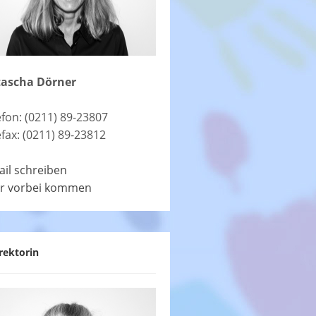
ascha Dörner
efon: (0211) 89-23807
efax: (0211) 89-23812
ail schreiben
r vorbei kommen
rektorin