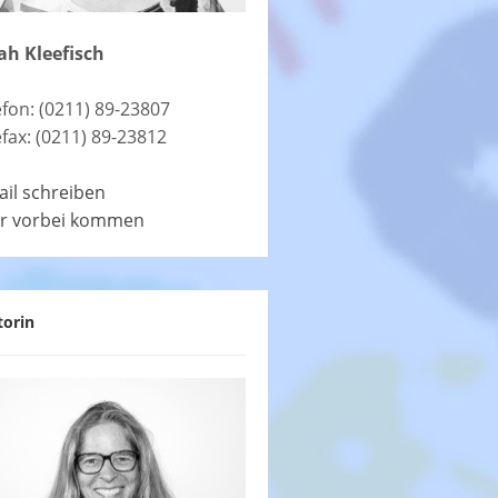
ah Kleefisch
efon: (0211) 89-23807
efax: (0211) 89-23812
ail schreiben
r vorbei kommen
torin