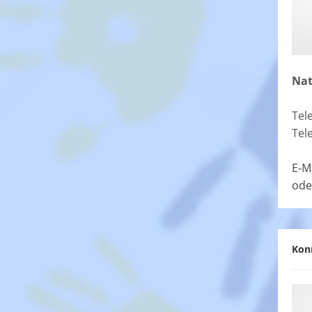
Nat
Tel
Tel
E-M
ode
Kon