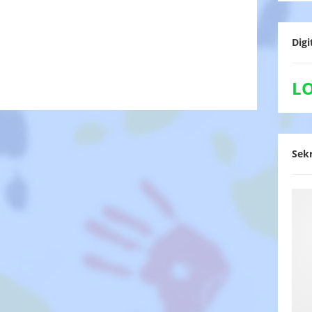
Digi
L
Sekr