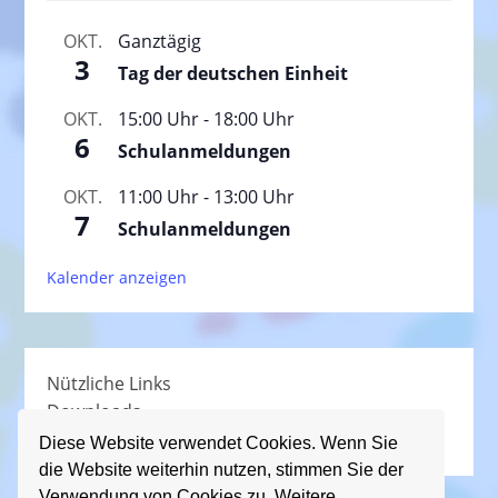
OKT.
Ganztägig
3
Tag der deutschen Einheit
OKT.
15:00 Uhr
-
18:00 Uhr
6
Schulanmeldungen
OKT.
11:00 Uhr
-
13:00 Uhr
7
Schulanmeldungen
Kalender anzeigen
Nützliche Links
Downloads
Schullied
Diese Website verwendet Cookies. Wenn Sie
die Website weiterhin nutzen, stimmen Sie der
Verwendung von Cookies zu. Weitere