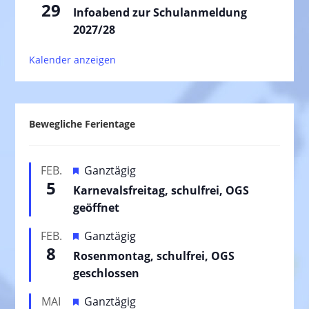
29
Infoabend zur Schulanmeldung
2027/28
Kalender anzeigen
Bewegliche Ferientage
H
FEB.
Ganztägig
5
e
Karnevalsfreitag, schulfrei, OGS
r
geöffnet
v
H
FEB.
Ganztägig
o
8
e
Rosenmontag, schulfrei, OGS
r
r
geschlossen
g
v
e
H
MAI
Ganztägig
o
h