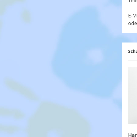
Tel
E-M
ode
Schu
Han