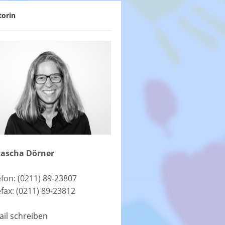
torin
ascha Dörner
efon: (0211) 89-23807
efax: (0211) 89-23812
ail schreiben