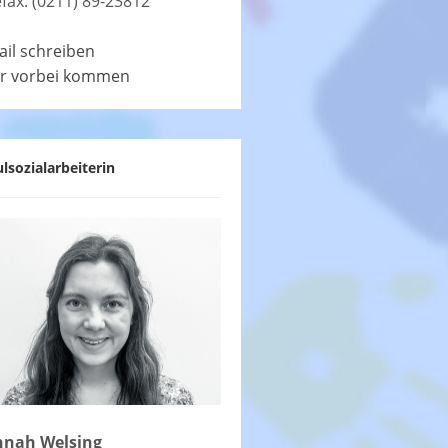
efax: (0211) 89-23812
ail schreiben
r vorbei kommen
lsozialarbeiterin
nah Welsing