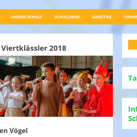
UNSERE SCHULE
SCHULLEBEN
GANZTAG
TERMI
Viertklässler 2018
Ta
In
Sc
en Vögel