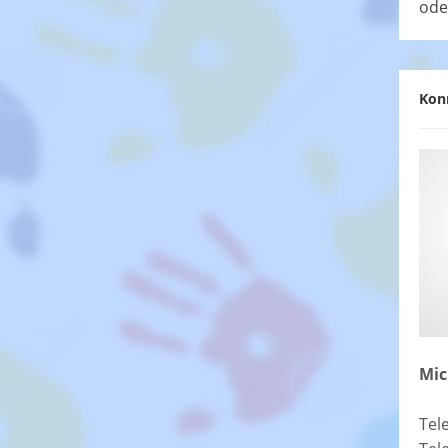
ode
Kon
Mic
Tel