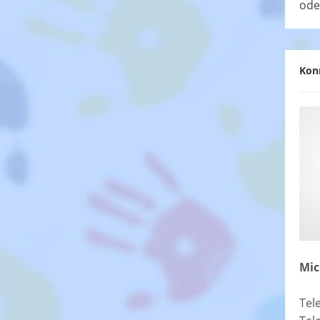
ode
Kon
Mic
Tel