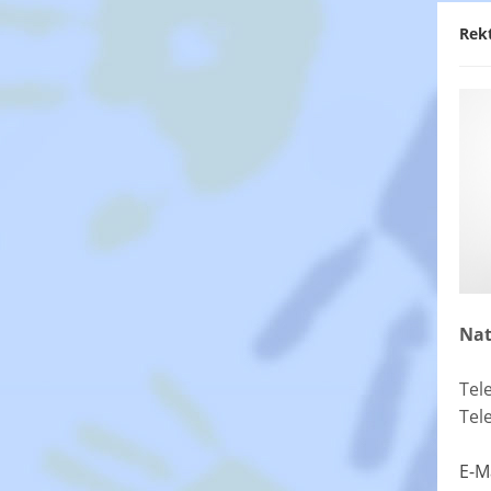
Rek
Nat
Tel
Tel
E-M