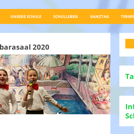
UNSERE SCHULE
SCHULLEBEN
GANZTAG
TERMI
barasaal 2020
Ta
In
Sc