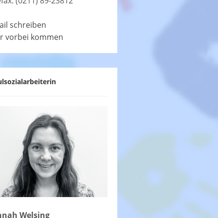
efax: (0211) 89-23812
ail schreiben
r vorbei kommen
lsozialarbeiterin
nah Welsing