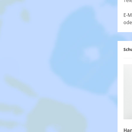
Tel
E-M
ode
Schu
Han