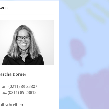
torin
ascha Dörner
efon: (0211) 89-23807
efax: (0211) 89-23812
ail schreiben