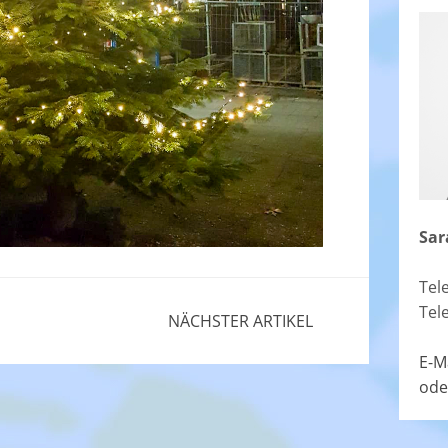
Sar
Tel
Tel
NÄCHSTER ARTIKEL
E-M
ode