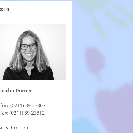
torin
ascha Dörner
efon: (0211) 89-23807
efax: (0211) 89-23812
ail schreiben