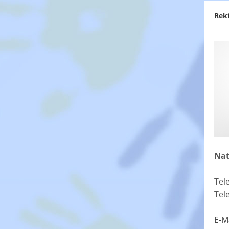
Rek
Nat
Tel
Tel
E-M