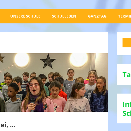
UNSERE SCHULE
SCHULLEBEN
GANZTAG
TERMI
Ta
In
Sc
ei, …