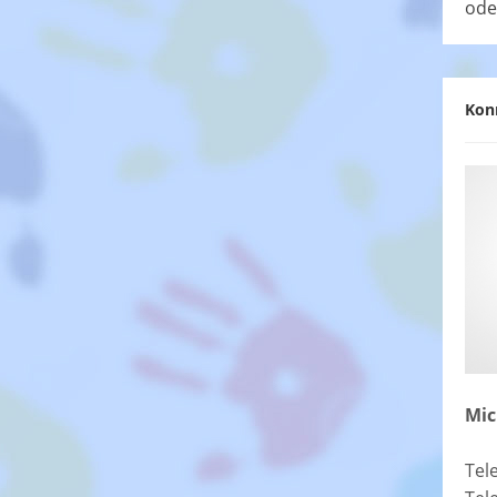
ode
Kon
Mic
Tel