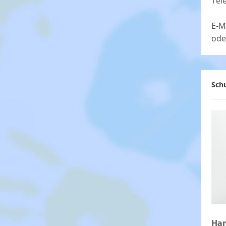
Tel
E-M
ode
Schu
Han