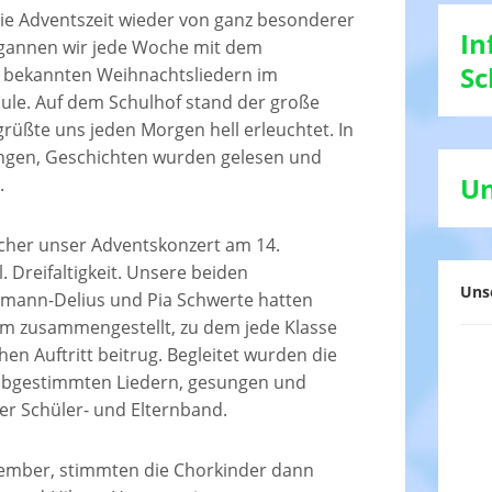
die Adventszeit wieder von ganz besonderer
In
gannen wir jede Woche mit dem
Sc
bekannten Weihnachtsliedern im
le. Auf dem Schulhof stand der große
ßte uns jeden Morgen hell erleuchtet. In
ngen, Geschichten wurden gelesen und
Un
.
cher unser Adventskonzert am 14.
. Dreifaltigkeit. Unsere beiden
Uns
emann-Delius und Pia Schwerte hatten
mm zusammengestellt, zu dem jede Klasse
en Auftritt beitrug. Begleitet wurden die
abgestimmten Liedern, gesungen und
er Schüler- und Elternband.
zember, stimmten die Chorkinder dann