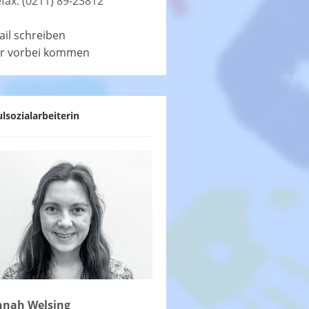
efax: (0211) 89-23812
ail schreiben
r vorbei kommen
lsozialarbeiterin
nah Welsing