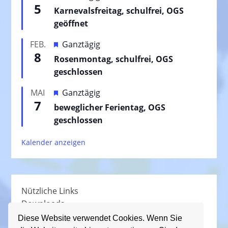
5
e
Karnevalsfreitag, schulfrei, OGS
r
geöffnet
v
H
FEB.
Ganztägig
o
8
e
Rosenmontag, schulfrei, OGS
r
r
geschlossen
g
v
e
H
MAI
Ganztägig
o
h
7
e
beweglicher Ferientag, OGS
r
o
r
geschlossen
g
b
v
e
e
Kalender anzeigen
o
h
n
r
o
g
b
e
e
Nützliche Links
h
n
Downloads
o
Schullied
b
Diese Website verwendet Cookies. Wenn Sie