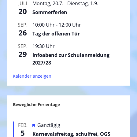
JULI
Montag, 20.7.
-
Dienstag, 1.9.
20
Sommerferien
SEP.
10:00 Uhr
-
12:00 Uhr
26
Tag der offenen Tür
SEP.
19:30 Uhr
29
Infoabend zur Schulanmeldung
2027/28
Kalender anzeigen
Bewegliche Ferientage
H
FEB.
Ganztägig
5
e
Karnevalsfreitag, schulfrei, OGS