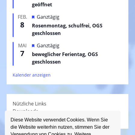
r
geöffnet
v
H
FEB.
Ganztägig
o
8
e
Rosenmontag, schulfrei, OGS
r
r
geschlossen
g
v
e
H
MAI
Ganztägig
o
h
7
e
beweglicher Ferientag, OGS
r
o
r
geschlossen
g
b
v
e
e
Kalender anzeigen
o
h
n
r
o
g
b
e
e
Nützliche Links
h
n
Downloads
o
Schullied
b
Diese Website verwendet Cookies. Wenn Sie
die Website weiterhin nutzen, stimmen Sie der
e
Verwendung von Cookies zu. Weitere