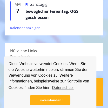
e
H
MAI
Ganztägig
o
h
7
e
beweglicher Ferientag, OGS
r
o
r
geschlossen
g
b
v
e
e
Kalender anzeigen
o
h
n
r
o
g
b
e
e
Nützliche Links
h
n
Downloads
o
Schullied
b
Diese Website verwendet Cookies. Wenn Sie
die Website weiterhin nutzen, stimmen Sie der
e
Verwendung von Cookies zu. Weitere
n
Informationen, beispielsweise zur Kontrolle von
(C) KGS Essener Straße, 2013 - 2026
Cookies, finden Sie hier:
Datenschutz
Impressum
|
Datenschutz
Einverstanden!