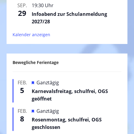
SEP.
19:30 Uhr
29
Infoabend zur Schulanmeldung
2027/28
Kalender anzeigen
Bewegliche Ferientage
H
FEB.
Ganztägig
5
e
Karnevalsfreitag, schulfrei, OGS
r
geöffnet
v
H
FEB.
Ganztägig
o
8
e
Rosenmontag, schulfrei, OGS
r
r
geschlossen
g
v