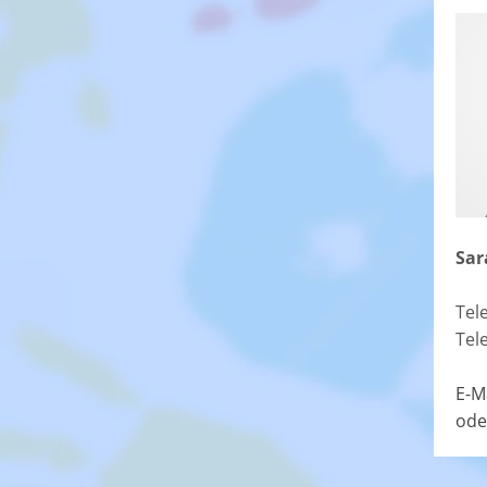
Sar
Tel
Tel
E-M
ode