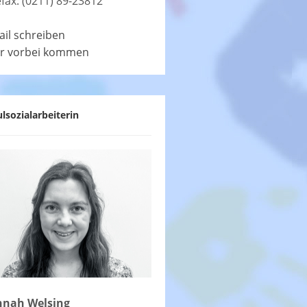
efax: (0211) 89-23812
ail schreiben
r vorbei kommen
lsozialarbeiterin
nah Welsing