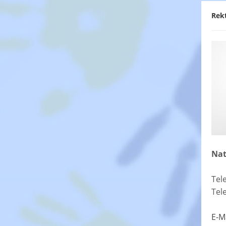
Rek
Nat
Tel
Tel
E-M