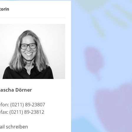
torin
ascha Dörner
efon: (0211) 89-23807
efax: (0211) 89-23812
ail schreiben