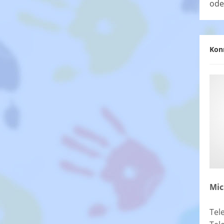
ode
Kon
Mic
Tel