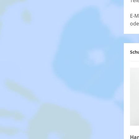
Tel
E-M
ode
Schu
Han