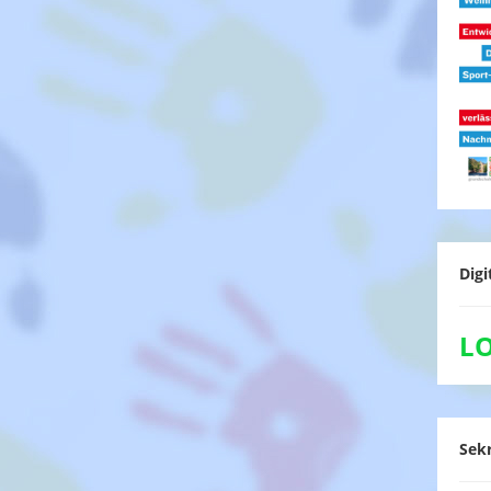
Digi
L
Sekr