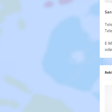
Sar
Tel
Tel
E-M
ode
Rek