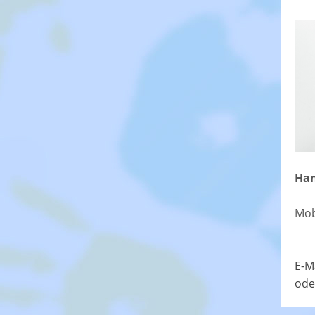
Han
Mob
E-M
ode