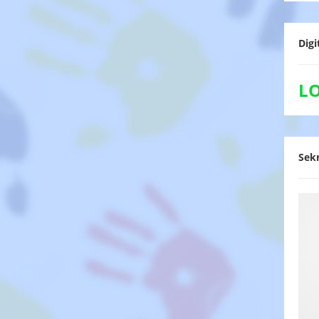
Digi
L
Sekr