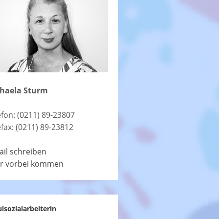
haela Sturm
efon: (0211) 89-23807
efax: (0211) 89-23812
ail schreiben
r vorbei kommen
lsozialarbeiterin