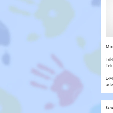
Mic
Tel
Tel
E-M
ode
Schu