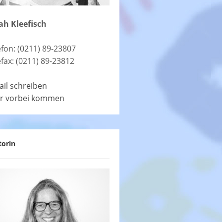
ah Kleefisch
efon: (0211) 89-23807
efax: (0211) 89-23812
ail schreiben
r vorbei kommen
torin