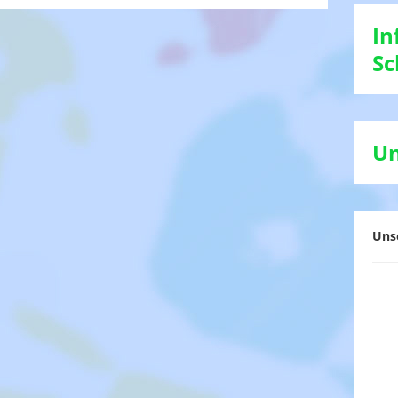
In
Sc
Un
Uns