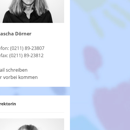
ascha Dörner
efon: (0211) 89-23807
efax: (0211) 89-23812
ail schreiben
r vorbei kommen
rektorin