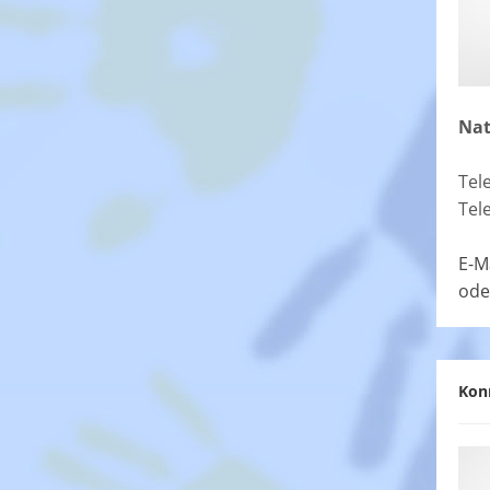
Nat
Tel
Tel
E-M
ode
Kon