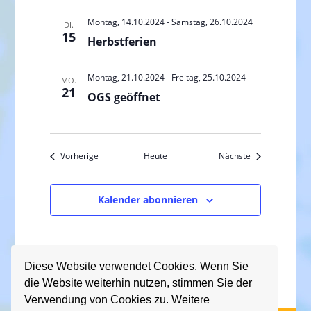
a
l
ä
l
t
Montag, 14.10.2024
-
Samstag, 26.10.2024
h
DI.
15
u
t
Herbstferien
l
n
e
u
g
n
Montag, 21.10.2024
-
Freitag, 25.10.2024
n
MO.
21
A
.
OGS geöffnet
g
n
e
s
n
i
Veranstaltungen
Veranstaltunge
Vorherige
Heute
Nächste
S
c
u
h
Kalender abonnieren
c
t
e
h
n
e
-
u
Diese Website verwendet Cookies. Wenn Sie
N
n
die Website weiterhin nutzen, stimmen Sie der
a
Verwendung von Cookies zu. Weitere
d