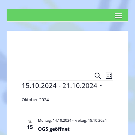
V
V
S
L
e
u
e
Veranstaltungen
15.10.2024
 - 
21.10.2024
i
c
r
r
s
D
h
a
t
Oktober 2024
a
a
e
e
n
t
n
s
u
s
Montag, 14.10.2024
-
Freitag, 18.10.2024
t
DI.
m
15
t
OGS geöffnet
a
w