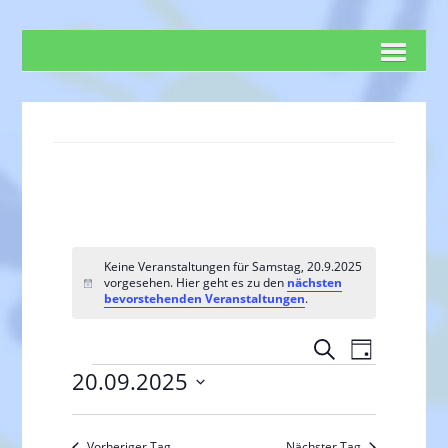
Keine Veranstaltungen für Samstag, 20.9.2025
vorgesehen. Hier geht es zu den
nächsten
H
bevorstehenden Veranstaltungen
.
i
n
w
V
V
S
e
T
e
u
i
e
Veranstaltungen
20.09.2025
a
s
c
r
r
g
D
h
a
a
a
e
Vorheriger Tag
Nächster Tag