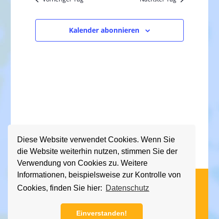
n
t
n
s
u
s
t
m
Kalender abonnieren
t
a
w
a
l
ä
l
t
h
u
t
l
n
e
u
g
n
n
A
.
g
n
e
s
Diese Website verwendet Cookies. Wenn Sie
n
die Website weiterhin nutzen, stimmen Sie der
i
S
Verwendung von Cookies zu. Weitere
c
Informationen, beispielsweise zur Kontrolle von
u
h
(C) KGS Essener Straße, 2013 - 2026
Cookies, finden Sie hier:
Datenschutz
c
t
e
h
Impressum
|
Datenschutz
Einverstanden!
n