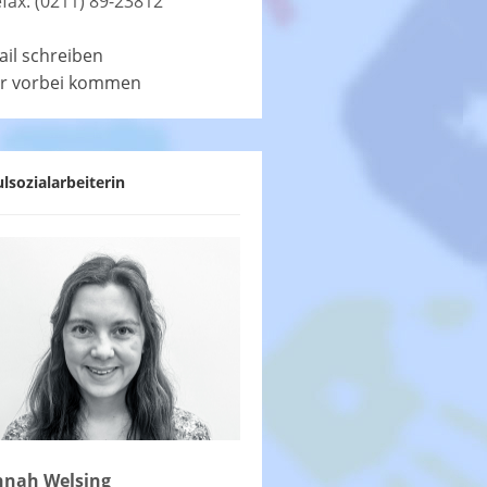
efax: (0211) 89-23812
ail schreiben
r vorbei kommen
lsozialarbeiterin
nah Welsing