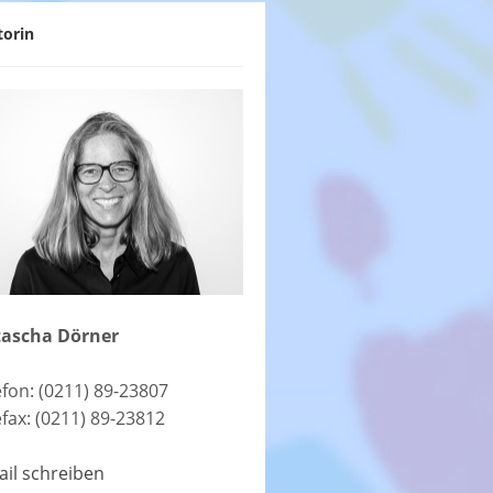
torin
ascha Dörner
efon: (0211) 89-23807
efax: (0211) 89-23812
ail schreiben