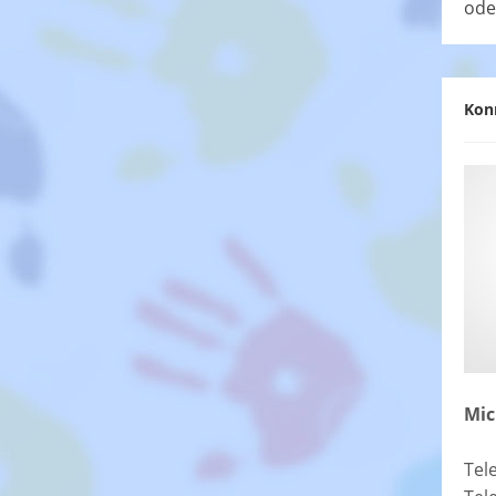
ode
Kon
Mic
Tel