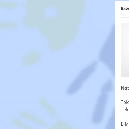
Rek
Nat
Tel
Tel
E-M