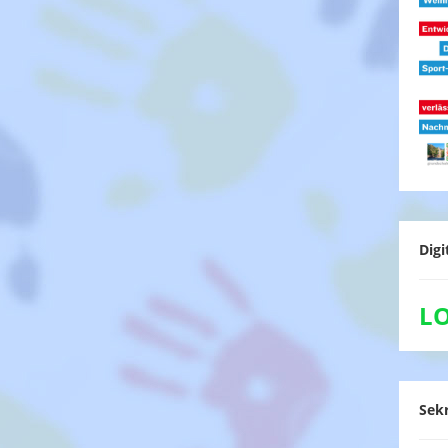
Digi
L
Sekr