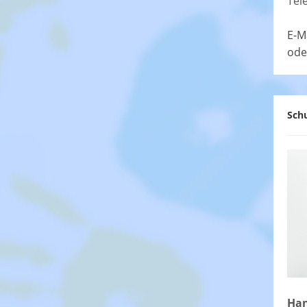
Tel
E-M
ode
Schu
Han