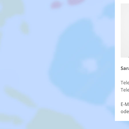
Sar
Tel
Tel
E-M
ode