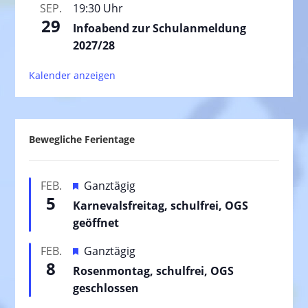
SEP.
19:30 Uhr
29
Infoabend zur Schulanmeldung
2027/28
Kalender anzeigen
Bewegliche Ferientage
H
FEB.
Ganztägig
5
e
Karnevalsfreitag, schulfrei, OGS
r
geöffnet
v
H
FEB.
Ganztägig
o
8
e
Rosenmontag, schulfrei, OGS
r
r
geschlossen
g
v
e