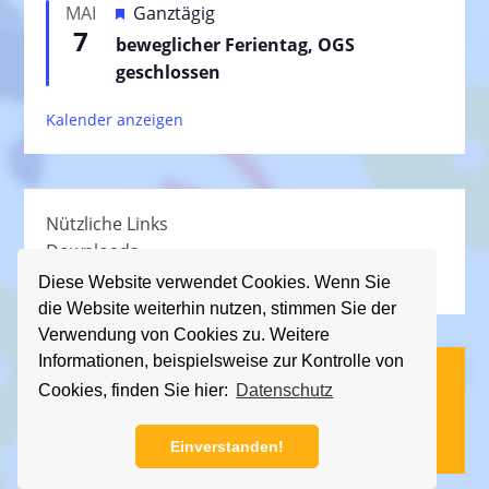
H
MAI
Ganztägig
o
h
7
e
beweglicher Ferientag, OGS
r
o
r
geschlossen
g
b
v
e
e
Kalender anzeigen
o
h
n
r
o
g
b
e
e
Nützliche Links
h
n
Downloads
o
Schullied
b
Diese Website verwendet Cookies. Wenn Sie
die Website weiterhin nutzen, stimmen Sie der
e
Verwendung von Cookies zu. Weitere
n
Informationen, beispielsweise zur Kontrolle von
(C) KGS Essener Straße, 2013 - 2026
Cookies, finden Sie hier:
Datenschutz
Impressum
|
Datenschutz
Einverstanden!