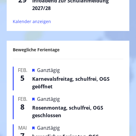
Infoabend zur Schulanmeldung
2027/28
Kalender anzeigen
Bewegliche Ferientage
H
FEB.
Ganztägig
5
e
Karnevalsfreitag, schulfrei, OGS
r
geöffnet
v
H
FEB.
Ganztägig
o
8
e
Rosenmontag, schulfrei, OGS
r
r
geschlossen
g
v
e
H
MAI
Ganztägig
o
h
7
e