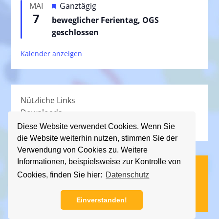
H
MAI
Ganztägig
o
h
7
e
beweglicher Ferientag, OGS
r
o
r
geschlossen
g
b
v
e
e
Kalender anzeigen
o
h
n
r
o
g
b
e
e
Nützliche Links
h
n
Downloads
o
Schullied
b
Diese Website verwendet Cookies. Wenn Sie
die Website weiterhin nutzen, stimmen Sie der
e
Verwendung von Cookies zu. Weitere
n
Informationen, beispielsweise zur Kontrolle von
(C) KGS Essener Straße, 2013 - 2026
Cookies, finden Sie hier:
Datenschutz
Impressum
|
Datenschutz
Einverstanden!