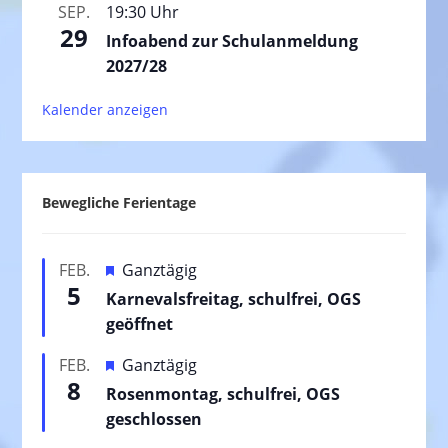
SEP.
19:30 Uhr
29
Infoabend zur Schulanmeldung
2027/28
Kalender anzeigen
Bewegliche Ferientage
H
FEB.
Ganztägig
5
e
Karnevalsfreitag, schulfrei, OGS
r
geöffnet
v
H
FEB.
Ganztägig
o
8
e
Rosenmontag, schulfrei, OGS
r
r
geschlossen
g
v
e