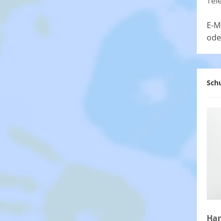
Tel
E-M
ode
Schu
Han