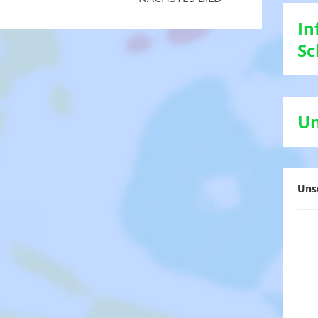
In
Sc
Un
Uns