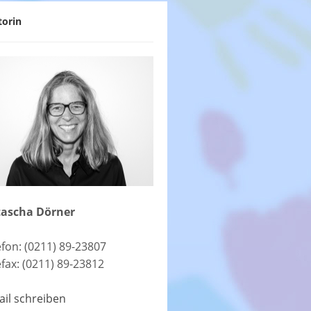
torin
ascha Dörner
efon: (0211) 89-23807
efax: (0211) 89-23812
ail schreiben