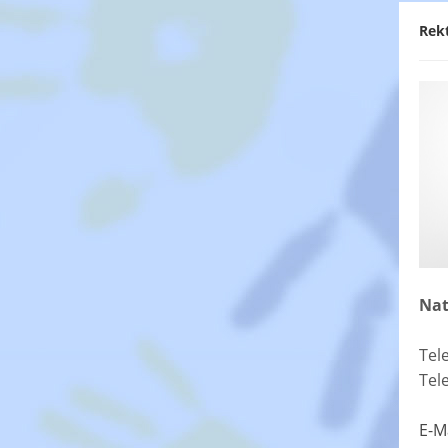
Rek
Nat
Tel
Tel
E-M