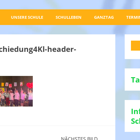
UNSERE SCHULE
SCHULLEBEN
GANZTAG
TERMI
chiedung4Kl-header-
Ta
In
Sc
NÄCHSTES BILD