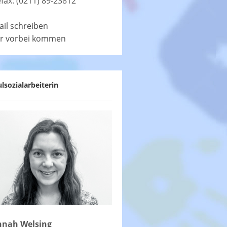
efax: (0211) 89-23812
ail schreiben
r vorbei kommen
lsozialarbeiterin
nah Welsing