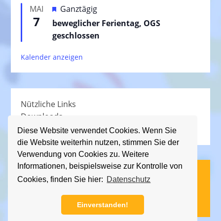
e
H
MAI
Ganztägig
o
h
7
e
beweglicher Ferientag, OGS
r
o
r
geschlossen
g
b
v
e
e
Kalender anzeigen
o
h
n
r
o
g
b
e
e
Nützliche Links
h
n
Downloads
o
Schullied
b
Diese Website verwendet Cookies. Wenn Sie
die Website weiterhin nutzen, stimmen Sie der
e
Verwendung von Cookies zu. Weitere
n
Informationen, beispielsweise zur Kontrolle von
(C) KGS Essener Straße, 2013 - 2026
Cookies, finden Sie hier:
Datenschutz
Impressum
|
Datenschutz
Einverstanden!