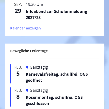
SEP.
19:30 Uhr
29
Infoabend zur Schulanmeldung
2027/28
Kalender anzeigen
Bewegliche Ferientage
H
FEB.
Ganztägig
5
e
Karnevalsfreitag, schulfrei, OGS
r
geöffnet
v
H
FEB.
Ganztägig
o
8
e
Rosenmontag, schulfrei, OGS
r
r
geschlossen
g
v