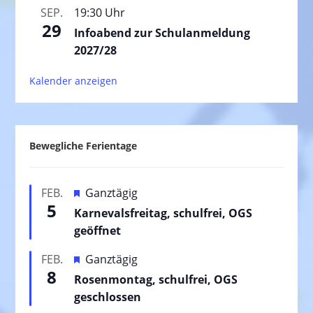
SEP.
19:30 Uhr
29
Infoabend zur Schulanmeldung
2027/28
Kalender anzeigen
Bewegliche Ferientage
H
FEB.
Ganztägig
5
e
Karnevalsfreitag, schulfrei, OGS
r
geöffnet
v
H
FEB.
Ganztägig
o
8
e
Rosenmontag, schulfrei, OGS
r
r
geschlossen
g
v