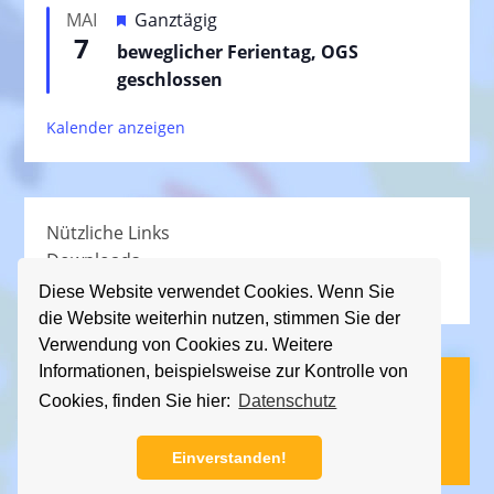
e
H
MAI
Ganztägig
o
h
7
e
beweglicher Ferientag, OGS
r
o
r
geschlossen
g
b
v
e
e
Kalender anzeigen
o
h
n
r
o
g
b
e
e
Nützliche Links
h
n
Downloads
o
Schullied
b
Diese Website verwendet Cookies. Wenn Sie
die Website weiterhin nutzen, stimmen Sie der
e
Verwendung von Cookies zu. Weitere
n
Informationen, beispielsweise zur Kontrolle von
(C) KGS Essener Straße, 2013 - 2026
Cookies, finden Sie hier:
Datenschutz
Impressum
|
Datenschutz
Einverstanden!