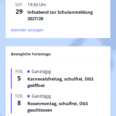
SEP.
19:30 Uhr
29
Infoabend zur Schulanmeldung
2027/28
Kalender anzeigen
Bewegliche Ferientage
H
FEB.
Ganztägig
5
e
Karnevalsfreitag, schulfrei, OGS
r
geöffnet
v
H
FEB.
Ganztägig
o
8
e
Rosenmontag, schulfrei, OGS
r
r
geschlossen
g
v