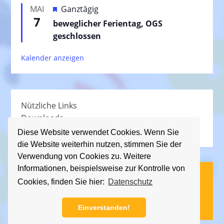
e
H
MAI
Ganztägig
o
h
7
e
beweglicher Ferientag, OGS
r
o
r
geschlossen
g
b
v
e
e
Kalender anzeigen
o
h
n
r
o
g
b
e
e
Nützliche Links
h
n
Downloads
o
Schullied
b
Diese Website verwendet Cookies. Wenn Sie
die Website weiterhin nutzen, stimmen Sie der
e
Verwendung von Cookies zu. Weitere
n
Informationen, beispielsweise zur Kontrolle von
(C) KGS Essener Straße, 2013 - 2026
Cookies, finden Sie hier:
Datenschutz
Impressum
|
Datenschutz
Einverstanden!