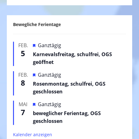
Bewegliche Ferientage
H
FEB.
Ganztägig
5
e
Karnevalsfreitag, schulfrei, OGS
r
geöffnet
v
H
FEB.
Ganztägig
o
8
e
Rosenmontag, schulfrei, OGS
r
r
geschlossen
g
v
e
H
MAI
Ganztägig
o
h
7
e
beweglicher Ferientag, OGS
r
o
r
geschlossen
g
b
v
e
e
Kalender anzeigen
o
h
n