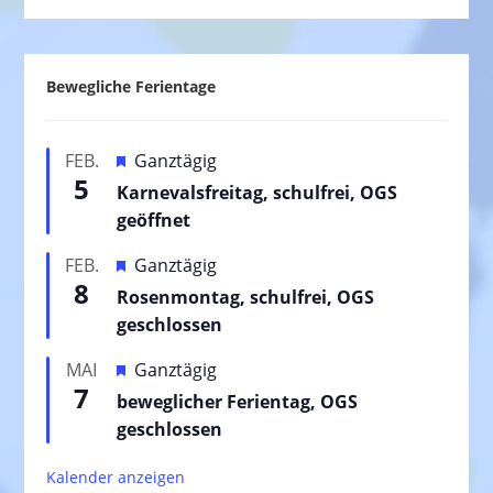
Bewegliche Ferientage
H
FEB.
Ganztägig
5
e
Karnevalsfreitag, schulfrei, OGS
r
geöffnet
v
H
FEB.
Ganztägig
o
8
e
Rosenmontag, schulfrei, OGS
r
r
geschlossen
g
v
e
H
MAI
Ganztägig
o
h
7
e
beweglicher Ferientag, OGS
r
o
r
geschlossen
g
b
v
e
e
Kalender anzeigen
o
h
n