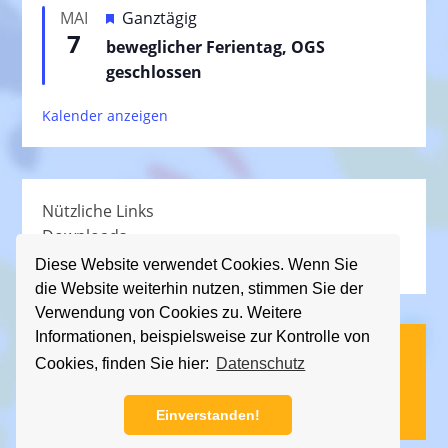
e
H
MAI
Ganztägig
o
h
7
e
beweglicher Ferientag, OGS
r
o
r
geschlossen
g
b
v
e
e
Kalender anzeigen
o
h
n
r
o
g
b
e
e
Nützliche Links
h
n
Downloads
o
Schullied
b
Diese Website verwendet Cookies. Wenn Sie
die Website weiterhin nutzen, stimmen Sie der
e
Verwendung von Cookies zu. Weitere
n
Informationen, beispielsweise zur Kontrolle von
(C) KGS Essener Straße, 2013 - 2026
Cookies, finden Sie hier:
Datenschutz
Impressum
|
Datenschutz
Einverstanden!