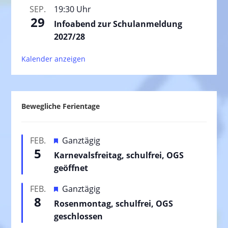
SEP.
19:30 Uhr
29
Infoabend zur Schulanmeldung
2027/28
Kalender anzeigen
Bewegliche Ferientage
H
FEB.
Ganztägig
5
e
Karnevalsfreitag, schulfrei, OGS
r
geöffnet
v
H
FEB.
Ganztägig
o
8
e
Rosenmontag, schulfrei, OGS
r
r
geschlossen
g
v