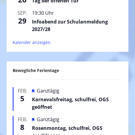
Tag der offenen Tür
SEP.
19:30 Uhr
29
Infoabend zur Schulanmeldung
2027/28
Kalender anzeigen
Bewegliche Ferientage
H
FEB.
Ganztägig
5
e
Karnevalsfreitag, schulfrei, OGS
r
geöffnet
v
H
FEB.
Ganztägig
o
8
e
Rosenmontag, schulfrei, OGS
r
r