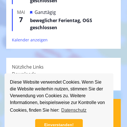
geschlossen
g
v
e
H
MAI
Ganztägig
o
h
7
e
beweglicher Ferientag, OGS
r
o
r
geschlossen
g
b
v
e
e
Kalender anzeigen
o
h
n
r
o
g
b
e
e
Nützliche Links
h
n
Downloads
o
Schullied
b
Diese Website verwendet Cookies. Wenn Sie
die Website weiterhin nutzen, stimmen Sie der
e
Verwendung von Cookies zu. Weitere
n
Informationen, beispielsweise zur Kontrolle von
(C) KGS Essener Straße, 2013 - 2026
Cookies, finden Sie hier:
Datenschutz
Impressum
|
Datenschutz
Einverstanden!