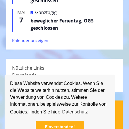
geschlossen
g
v
e
H
MAI
Ganztägig
o
h
7
e
beweglicher Ferientag, OGS
r
o
r
geschlossen
g
b
v
e
e
Kalender anzeigen
o
h
n
r
o
g
b
e
e
Nützliche Links
h
n
Downloads
o
Schullied
b
Diese Website verwendet Cookies. Wenn Sie
die Website weiterhin nutzen, stimmen Sie der
e
Verwendung von Cookies zu. Weitere
n
Informationen, beispielsweise zur Kontrolle von
(C) KGS Essener Straße, 2013 - 2026
Cookies, finden Sie hier:
Datenschutz
Impressum
|
Datenschutz
Einverstanden!