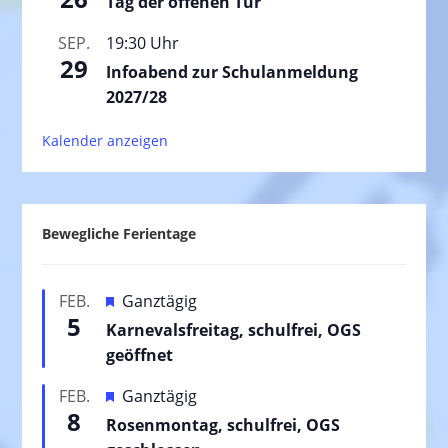
Tag der offenen Tür
SEP.
19:30 Uhr
29
Infoabend zur Schulanmeldung
2027/28
Kalender anzeigen
Bewegliche Ferientage
H
FEB.
Ganztägig
5
e
Karnevalsfreitag, schulfrei, OGS
r
geöffnet
v
H
FEB.
Ganztägig
o
8
e
Rosenmontag, schulfrei, OGS
r
r