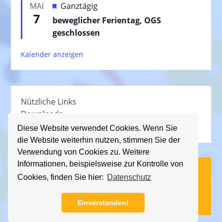
H
MAI
Ganztägig
o
h
7
e
beweglicher Ferientag, OGS
r
o
r
geschlossen
g
b
v
e
e
Kalender anzeigen
o
h
n
r
o
g
b
e
e
Nützliche Links
h
n
Downloads
o
Schullied
b
Diese Website verwendet Cookies. Wenn Sie
die Website weiterhin nutzen, stimmen Sie der
e
Verwendung von Cookies zu. Weitere
n
Informationen, beispielsweise zur Kontrolle von
(C) KGS Essener Straße, 2013 - 2026
Cookies, finden Sie hier:
Datenschutz
Impressum
|
Datenschutz
Einverstanden!