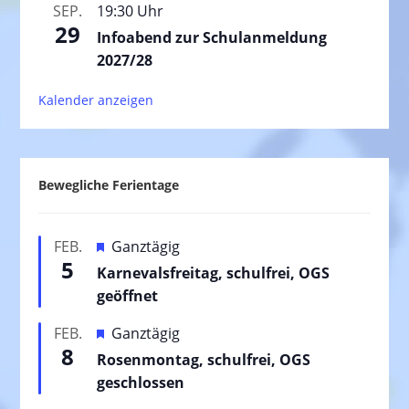
SEP.
19:30 Uhr
29
Infoabend zur Schulanmeldung
2027/28
Kalender anzeigen
Bewegliche Ferientage
H
FEB.
Ganztägig
5
e
Karnevalsfreitag, schulfrei, OGS
r
geöffnet
v
H
FEB.
Ganztägig
o
8
e
Rosenmontag, schulfrei, OGS
r
r
geschlossen
g
v
e