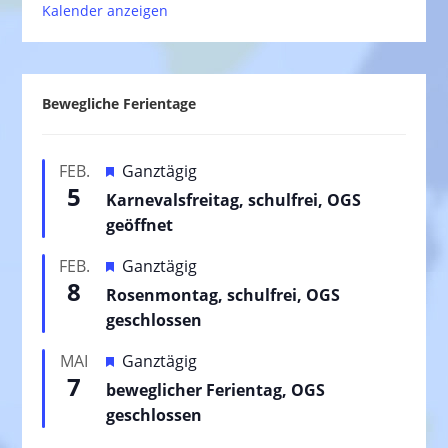
Kalender anzeigen
Bewegliche Ferientage
H
FEB.
Ganztägig
5
e
Karnevalsfreitag, schulfrei, OGS
r
geöffnet
v
H
FEB.
Ganztägig
o
8
e
Rosenmontag, schulfrei, OGS
r
r
geschlossen
g
v
e
H
MAI
Ganztägig
o
h
7
e
beweglicher Ferientag, OGS
r
o
r
geschlossen
g
b
v
e
e