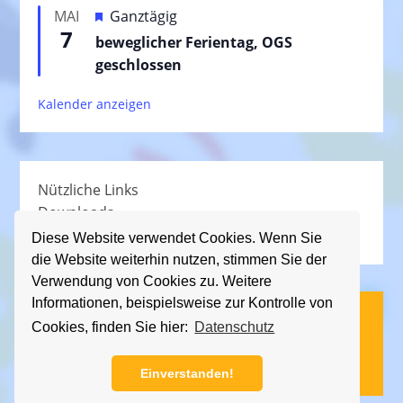
e
H
MAI
Ganztägig
o
h
7
e
beweglicher Ferientag, OGS
r
o
r
geschlossen
g
b
v
e
e
Kalender anzeigen
o
h
n
r
o
g
b
e
e
Nützliche Links
h
n
Downloads
o
Schullied
b
Diese Website verwendet Cookies. Wenn Sie
die Website weiterhin nutzen, stimmen Sie der
e
Verwendung von Cookies zu. Weitere
n
Informationen, beispielsweise zur Kontrolle von
(C) KGS Essener Straße, 2013 - 2026
Cookies, finden Sie hier:
Datenschutz
Impressum
|
Datenschutz
Einverstanden!