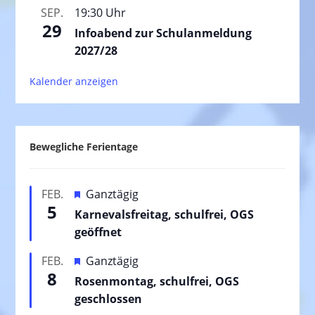
SEP.
19:30 Uhr
29
Infoabend zur Schulanmeldung
2027/28
Kalender anzeigen
Bewegliche Ferientage
H
FEB.
Ganztägig
5
e
Karnevalsfreitag, schulfrei, OGS
r
geöffnet
v
H
FEB.
Ganztägig
o
8
e
Rosenmontag, schulfrei, OGS
r
r
geschlossen
g
v