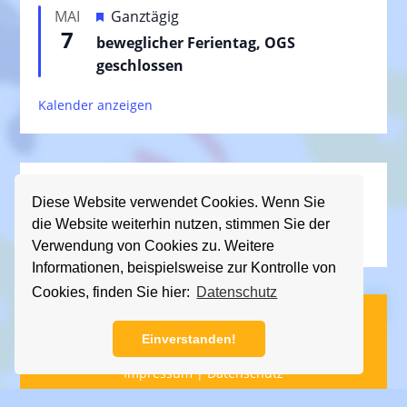
e
H
MAI
Ganztägig
o
h
7
e
beweglicher Ferientag, OGS
r
o
r
geschlossen
g
b
v
e
e
Kalender anzeigen
o
h
n
r
o
g
b
e
e
Nützliche Links
h
n
Diese Website verwendet Cookies. Wenn Sie
Downloads
o
die Website weiterhin nutzen, stimmen Sie der
Schullied
b
Verwendung von Cookies zu. Weitere
e
Informationen, beispielsweise zur Kontrolle von
n
Cookies, finden Sie hier:
Datenschutz
(C) KGS Essener Straße, 2013 - 2026
Einverstanden!
Impressum
|
Datenschutz