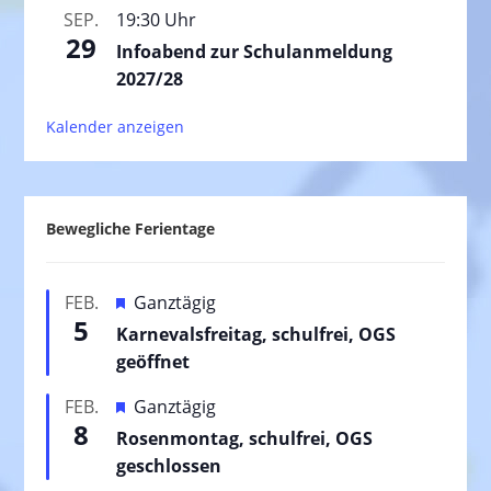
SEP.
19:30 Uhr
29
Infoabend zur Schulanmeldung
2027/28
Kalender anzeigen
Bewegliche Ferientage
H
FEB.
Ganztägig
5
e
Karnevalsfreitag, schulfrei, OGS
r
geöffnet
v
H
FEB.
Ganztägig
o
8
e
Rosenmontag, schulfrei, OGS
r
r
geschlossen
g
v