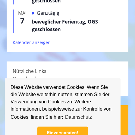
geschlossen
g
v
e
H
MAI
Ganztägig
o
h
7
e
beweglicher Ferientag, OGS
r
o
r
geschlossen
g
b
v
e
e
Kalender anzeigen
o
h
n
r
o
g
b
e
e
Nützliche Links
h
n
Downloads
o
Schullied
b
Diese Website verwendet Cookies. Wenn Sie
die Website weiterhin nutzen, stimmen Sie der
e
Verwendung von Cookies zu. Weitere
n
Informationen, beispielsweise zur Kontrolle von
(C) KGS Essener Straße, 2013 - 2026
Cookies, finden Sie hier:
Datenschutz
Impressum
|
Datenschutz
Einverstanden!