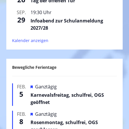
Tag der offenen Tür
SEP.
19:30 Uhr
29
Infoabend zur Schulanmeldung
2027/28
Kalender anzeigen
Bewegliche Ferientage
H
FEB.
Ganztägig
5
e
Karnevalsfreitag, schulfrei, OGS
r
geöffnet
v
H
FEB.
Ganztägig
o
8
e
Rosenmontag, schulfrei, OGS
r
r