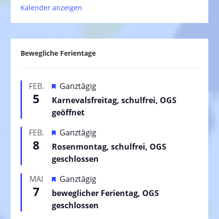
Kalender anzeigen
Bewegliche Ferientage
H
FEB.
Ganztägig
5
e
Karnevalsfreitag, schulfrei, OGS
r
geöffnet
v
H
FEB.
Ganztägig
o
8
e
Rosenmontag, schulfrei, OGS
r
r
geschlossen
g
v
e
H
MAI
Ganztägig
o
h
7
e
beweglicher Ferientag, OGS
r
o
r
geschlossen
g
b
v
e