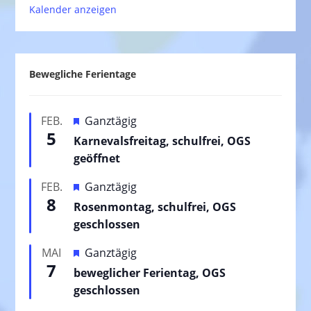
Kalender anzeigen
Bewegliche Ferientage
H
FEB.
Ganztägig
5
e
Karnevalsfreitag, schulfrei, OGS
r
geöffnet
v
H
FEB.
Ganztägig
o
8
e
Rosenmontag, schulfrei, OGS
r
r
geschlossen
g
v
e
H
MAI
Ganztägig
o
h
7
e
beweglicher Ferientag, OGS
r
o
r
geschlossen
g
b
v
e
e