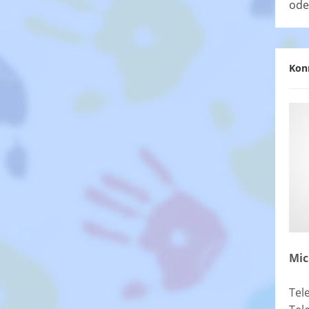
ode
Kon
Mic
Tel