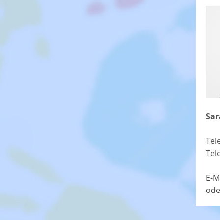
Sar
Tel
Tel
E-M
ode