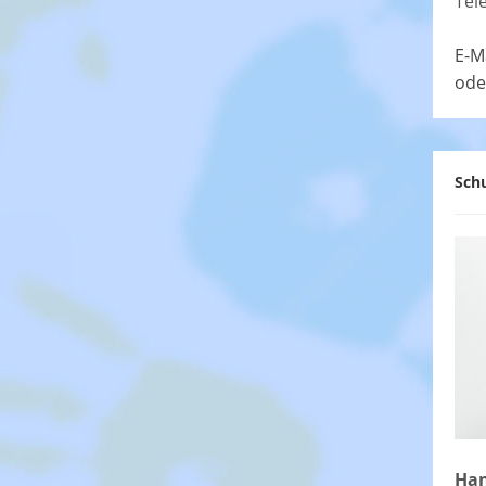
Tel
E-M
ode
Schu
Han