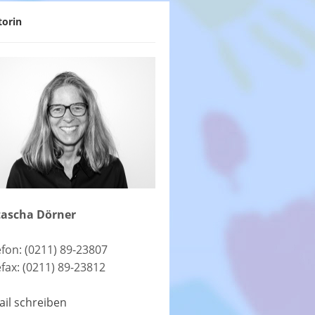
torin
ascha Dörner
efon: (0211) 89-23807
efax: (0211) 89-23812
ail schreiben