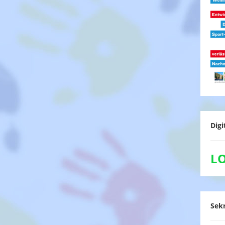
Digi
L
Sekr