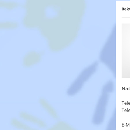
Rek
Nat
Tel
Tel
E-M