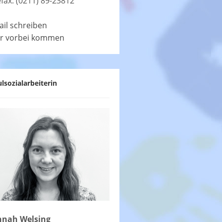
efax: (0211) 89-23812
ail schreiben
r vorbei kommen
lsozialarbeiterin
nah Welsing