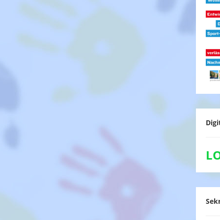
Digi
L
Sekr