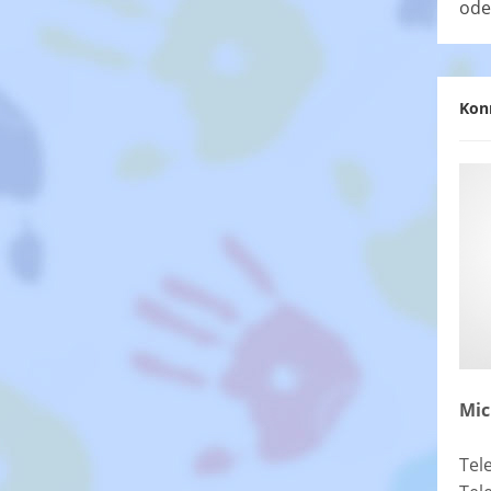
ode
Kon
Mic
Tel