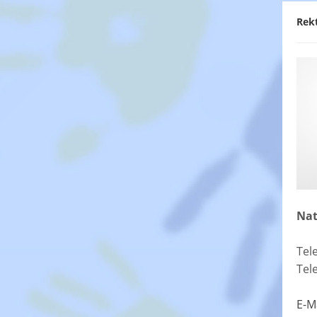
Rek
Nat
Tel
Tel
E-M