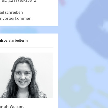
efax: (0211) 89-23812
ail schreiben
r vorbei kommen
lsozialarbeiterin
nah Welsing