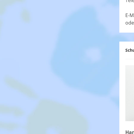
Tel
E-M
ode
Schu
Han