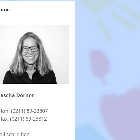
torin
ascha Dörner
efon: (0211) 89-23807
efax: (0211) 89-23812
ail schreiben