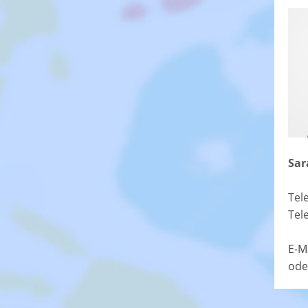
Sar
Tel
Tel
E-M
ode