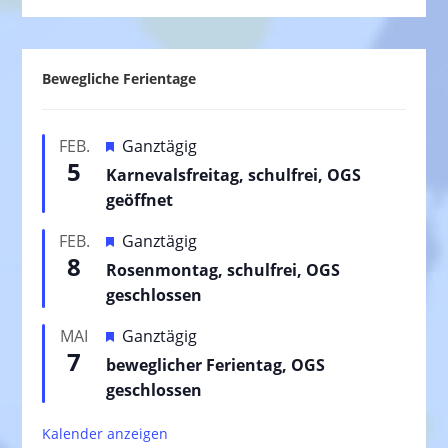
Bewegliche Ferientage
H
FEB.
Ganztägig
5
e
Karnevalsfreitag, schulfrei, OGS
r
geöffnet
v
H
FEB.
Ganztägig
o
8
e
Rosenmontag, schulfrei, OGS
r
r
geschlossen
g
v
e
H
MAI
Ganztägig
o
h
7
e
beweglicher Ferientag, OGS
r
o
r
geschlossen
g
b
v
e
e
Kalender anzeigen
o
h
n