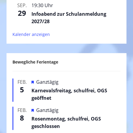
SEP.
19:30 Uhr
29
Infoabend zur Schulanmeldung
2027/28
Kalender anzeigen
Bewegliche Ferientage
H
FEB.
Ganztägig
5
e
Karnevalsfreitag, schulfrei, OGS
r
geöffnet
v
H
FEB.
Ganztägig
o
8
e
Rosenmontag, schulfrei, OGS
r
r
geschlossen
g
v