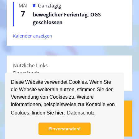
e
H
MAI
Ganztägig
o
h
7
e
beweglicher Ferientag, OGS
r
o
r
geschlossen
g
b
v
e
e
Kalender anzeigen
o
h
n
r
o
g
b
e
e
Nützliche Links
h
n
Downloads
o
Schullied
b
Diese Website verwendet Cookies. Wenn Sie
die Website weiterhin nutzen, stimmen Sie der
e
Verwendung von Cookies zu. Weitere
n
Informationen, beispielsweise zur Kontrolle von
(C) KGS Essener Straße, 2013 - 2026
Cookies, finden Sie hier:
Datenschutz
Impressum
|
Datenschutz
Einverstanden!