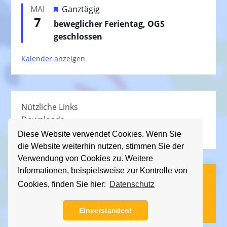
e
H
MAI
Ganztägig
o
h
7
e
beweglicher Ferientag, OGS
r
o
r
geschlossen
g
b
v
e
e
Kalender anzeigen
o
h
n
r
o
g
b
e
e
Nützliche Links
h
n
Downloads
o
Schullied
b
Diese Website verwendet Cookies. Wenn Sie
die Website weiterhin nutzen, stimmen Sie der
e
Verwendung von Cookies zu. Weitere
n
Informationen, beispielsweise zur Kontrolle von
(C) KGS Essener Straße, 2013 - 2026
Cookies, finden Sie hier:
Datenschutz
Impressum
|
Datenschutz
Einverstanden!