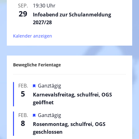
SEP.
19:30 Uhr
29
Infoabend zur Schulanmeldung
2027/28
Kalender anzeigen
Bewegliche Ferientage
H
FEB.
Ganztägig
5
e
Karnevalsfreitag, schulfrei, OGS
r
geöffnet
v
H
FEB.
Ganztägig
o
8
e
Rosenmontag, schulfrei, OGS
r
r
geschlossen
g
v