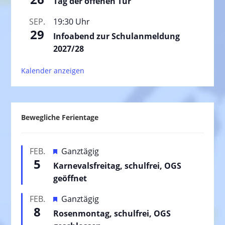
Tag der offenen Tür
SEP.
19:30 Uhr
29
Infoabend zur Schulanmeldung
2027/28
Kalender anzeigen
Bewegliche Ferientage
H
FEB.
Ganztägig
5
e
Karnevalsfreitag, schulfrei, OGS
r
geöffnet
v
H
FEB.
Ganztägig
o
8
e
Rosenmontag, schulfrei, OGS
r
r