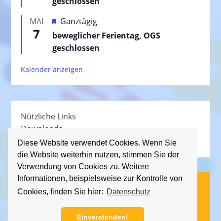
geschlossen
g
v
e
H
MAI
Ganztägig
o
h
7
e
beweglicher Ferientag, OGS
r
o
r
geschlossen
g
b
v
e
e
Kalender anzeigen
o
h
n
r
o
g
b
e
e
Nützliche Links
h
n
Downloads
o
Schullied
b
Diese Website verwendet Cookies. Wenn Sie
die Website weiterhin nutzen, stimmen Sie der
e
Verwendung von Cookies zu. Weitere
n
Informationen, beispielsweise zur Kontrolle von
(C) KGS Essener Straße, 2013 - 2026
Cookies, finden Sie hier:
Datenschutz
Impressum
|
Datenschutz
Einverstanden!