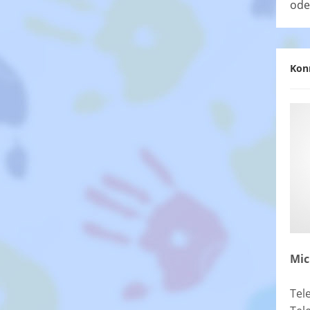
ode
Kon
Mic
Tel