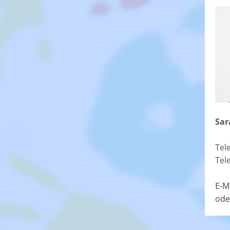
Sar
Tel
Tel
E-M
ode