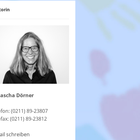
torin
ascha Dörner
efon: (0211) 89-23807
efax: (0211) 89-23812
ail schreiben