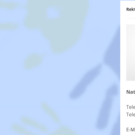
Rek
Nat
Tel
Tel
E-M