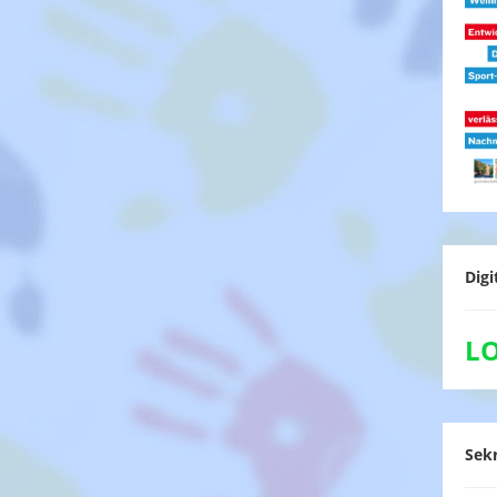
Digi
L
Sekr