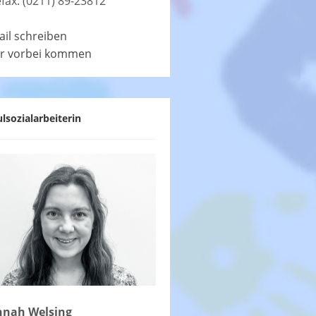
efax: (0211) 89-23812
ail schreiben
r vorbei kommen
lsozialarbeiterin
nah Welsing