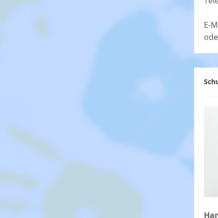
Tel
E-M
ode
Schu
Han