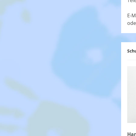
Tel
E-M
ode
Schu
Han