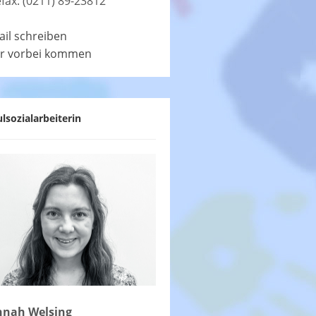
efax: (0211) 89-23812
ail schreiben
r vorbei kommen
lsozialarbeiterin
nah Welsing