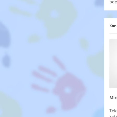
ode
Kon
Mic
Tel