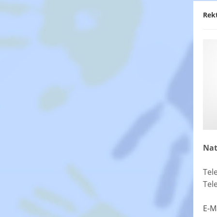
Rek
Nat
Tel
Tel
E-M