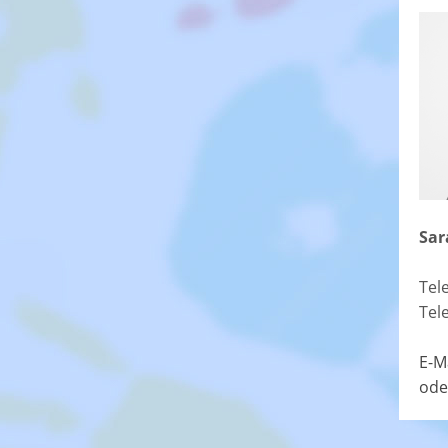
Sar
Tel
Tel
E-M
ode