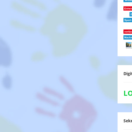
Digi
L
Sekr