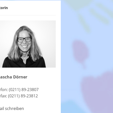
torin
ascha Dörner
efon: (0211) 89-23807
efax: (0211) 89-23812
ail schreiben