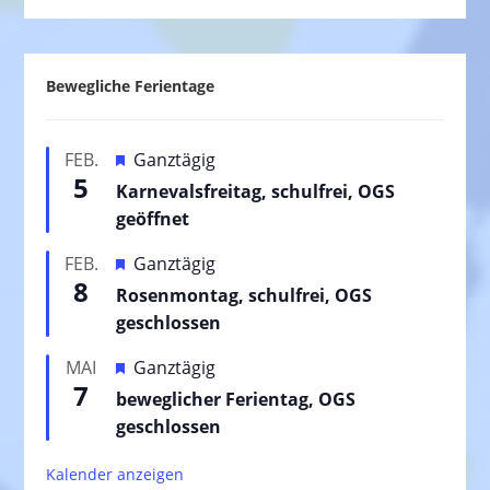
Bewegliche Ferientage
H
FEB.
Ganztägig
5
e
Karnevalsfreitag, schulfrei, OGS
r
geöffnet
v
H
FEB.
Ganztägig
o
8
e
Rosenmontag, schulfrei, OGS
r
r
geschlossen
g
v
e
H
MAI
Ganztägig
o
h
7
e
beweglicher Ferientag, OGS
r
o
r
geschlossen
g
b
v
e
e
Kalender anzeigen
o
h
n