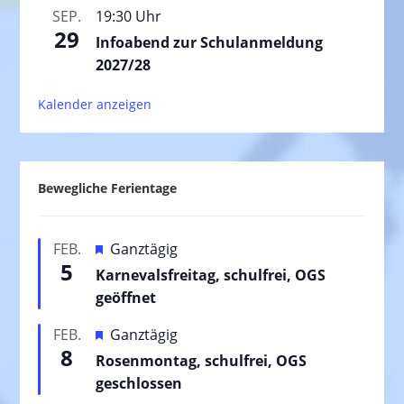
SEP.
19:30 Uhr
29
Infoabend zur Schulanmeldung
2027/28
Kalender anzeigen
Bewegliche Ferientage
H
FEB.
Ganztägig
5
e
Karnevalsfreitag, schulfrei, OGS
r
geöffnet
v
H
FEB.
Ganztägig
o
8
e
Rosenmontag, schulfrei, OGS
r
r
geschlossen
g
v