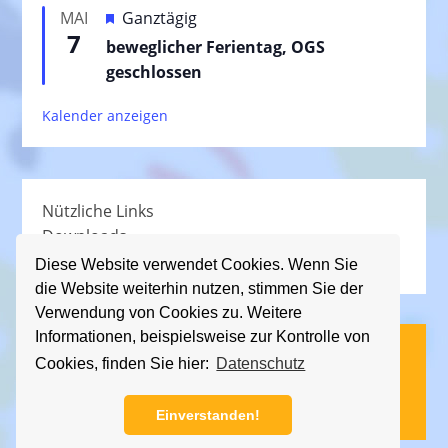
e
H
MAI
Ganztägig
o
h
7
e
beweglicher Ferientag, OGS
r
o
r
geschlossen
g
b
v
e
e
Kalender anzeigen
o
h
n
r
o
g
b
e
e
Nützliche Links
h
n
Downloads
o
Schullied
b
Diese Website verwendet Cookies. Wenn Sie
die Website weiterhin nutzen, stimmen Sie der
e
Verwendung von Cookies zu. Weitere
n
Informationen, beispielsweise zur Kontrolle von
(C) KGS Essener Straße, 2013 - 2026
Cookies, finden Sie hier:
Datenschutz
Impressum
|
Datenschutz
Einverstanden!