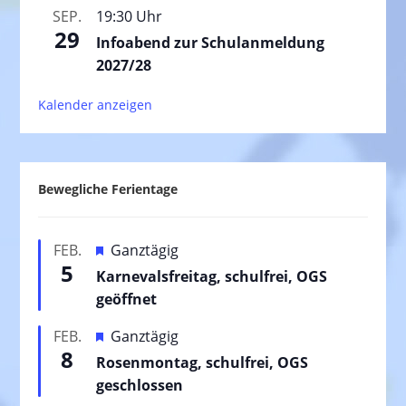
SEP.
19:30 Uhr
29
Infoabend zur Schulanmeldung
2027/28
Kalender anzeigen
Bewegliche Ferientage
H
FEB.
Ganztägig
5
e
Karnevalsfreitag, schulfrei, OGS
r
geöffnet
v
H
FEB.
Ganztägig
o
8
e
Rosenmontag, schulfrei, OGS
r
r
geschlossen
g
v