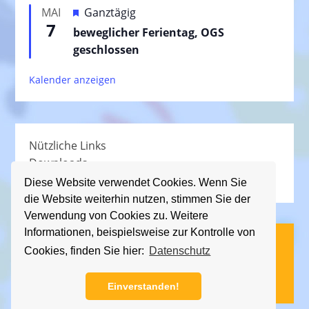
e
H
MAI
Ganztägig
o
h
7
e
beweglicher Ferientag, OGS
r
o
r
geschlossen
g
b
v
e
e
Kalender anzeigen
o
h
n
r
o
g
b
e
e
Nützliche Links
h
n
Downloads
o
Schullied
b
Diese Website verwendet Cookies. Wenn Sie
die Website weiterhin nutzen, stimmen Sie der
e
Verwendung von Cookies zu. Weitere
n
Informationen, beispielsweise zur Kontrolle von
(C) KGS Essener Straße, 2013 - 2026
Cookies, finden Sie hier:
Datenschutz
Impressum
|
Datenschutz
Einverstanden!