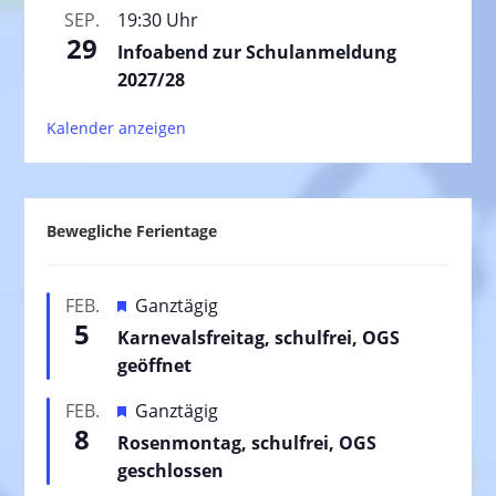
SEP.
19:30 Uhr
29
Infoabend zur Schulanmeldung
2027/28
Kalender anzeigen
Bewegliche Ferientage
H
FEB.
Ganztägig
5
e
Karnevalsfreitag, schulfrei, OGS
r
geöffnet
v
H
FEB.
Ganztägig
o
8
e
Rosenmontag, schulfrei, OGS
r
r
geschlossen
g
v