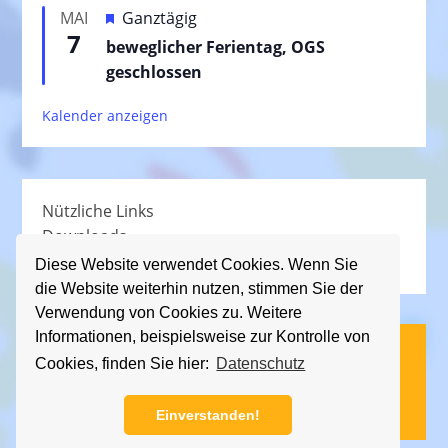
e
H
MAI
Ganztägig
o
h
7
e
beweglicher Ferientag, OGS
r
o
r
geschlossen
g
b
v
e
e
Kalender anzeigen
o
h
n
r
o
g
b
e
e
Nützliche Links
h
n
Downloads
o
Schullied
b
Diese Website verwendet Cookies. Wenn Sie
die Website weiterhin nutzen, stimmen Sie der
e
Verwendung von Cookies zu. Weitere
n
Informationen, beispielsweise zur Kontrolle von
(C) KGS Essener Straße, 2013 - 2026
Cookies, finden Sie hier:
Datenschutz
Impressum
|
Datenschutz
Einverstanden!