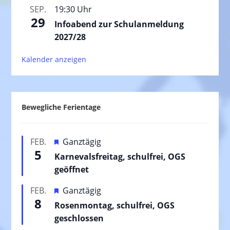
SEP.
19:30 Uhr
29
Infoabend zur Schulanmeldung
2027/28
Kalender anzeigen
Bewegliche Ferientage
H
FEB.
Ganztägig
5
e
Karnevalsfreitag, schulfrei, OGS
r
geöffnet
v
H
FEB.
Ganztägig
o
8
e
Rosenmontag, schulfrei, OGS
r
r
geschlossen
g
v