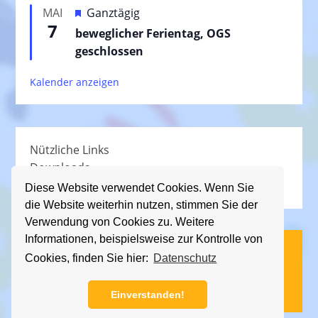
e
H
MAI
Ganztägig
o
h
7
e
beweglicher Ferientag, OGS
r
o
r
geschlossen
g
b
v
e
e
Kalender anzeigen
o
h
n
r
o
g
b
e
e
Nützliche Links
h
n
Downloads
o
Schullied
b
Diese Website verwendet Cookies. Wenn Sie
die Website weiterhin nutzen, stimmen Sie der
e
Verwendung von Cookies zu. Weitere
n
Informationen, beispielsweise zur Kontrolle von
(C) KGS Essener Straße, 2013 - 2026
Cookies, finden Sie hier:
Datenschutz
Impressum
|
Datenschutz
Einverstanden!