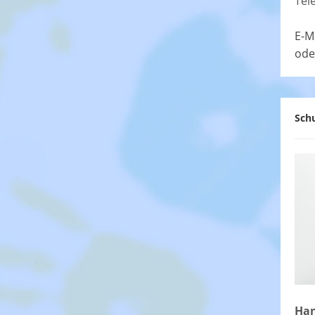
Tel
E-M
ode
Schu
Han