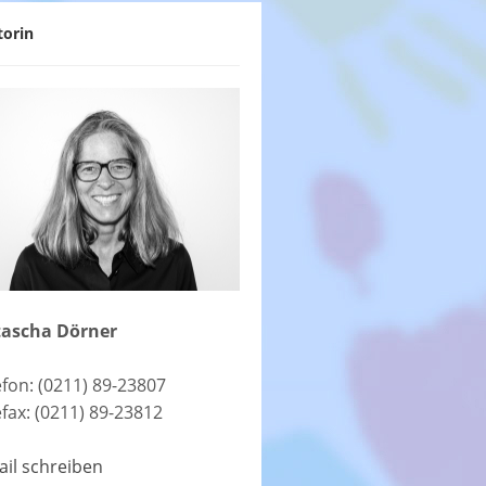
torin
ascha Dörner
efon: (0211) 89-23807
efax: (0211) 89-23812
ail schreiben