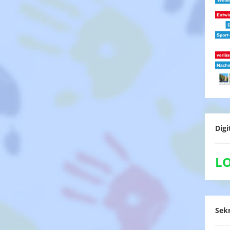
Digi
L
Sekr