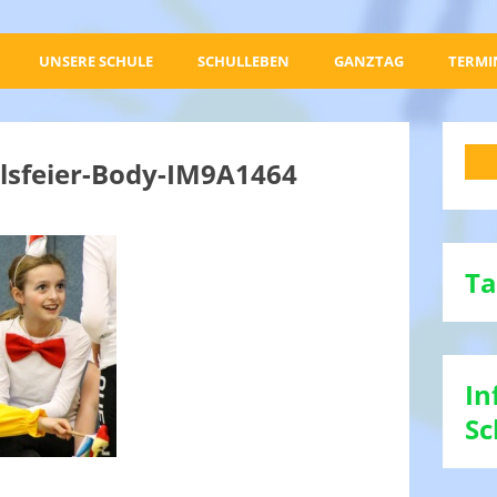
UNSERE SCHULE
SCHULLEBEN
GANZTAG
TERMI
lsfeier-Body-IM9A1464
Ta
In
Sc