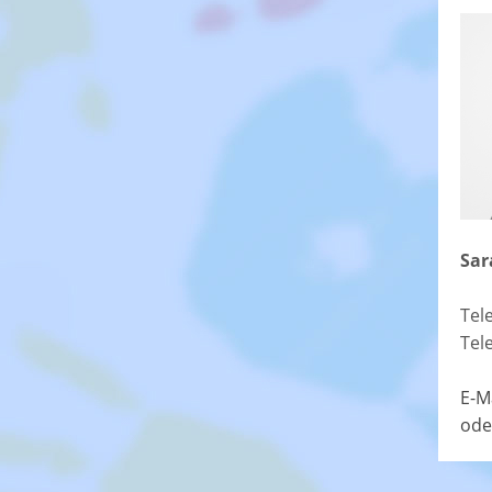
Sar
Tel
Tel
E-M
ode