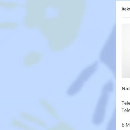
Rek
Nat
Tel
Tel
E-M