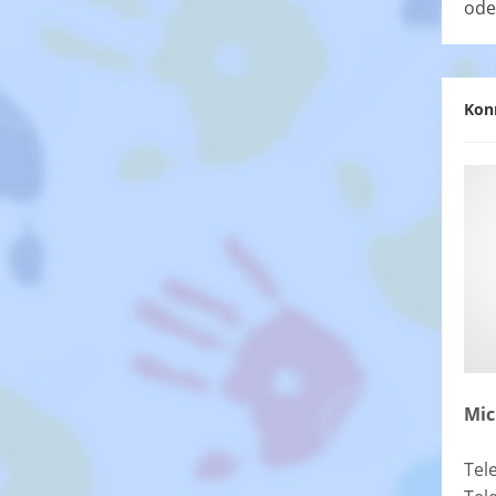
ode
Kon
Mic
Tel