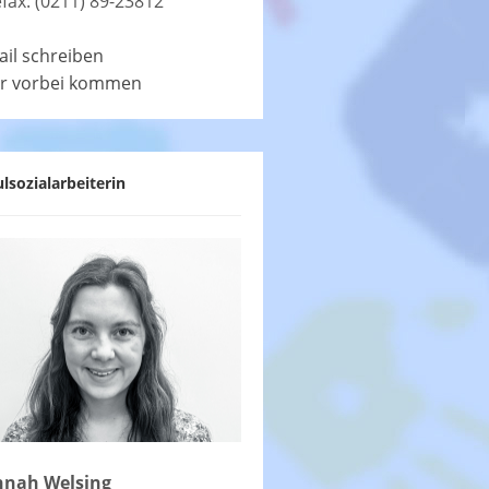
efax: (0211) 89-23812
ail schreiben
r vorbei kommen
lsozialarbeiterin
nah Welsing